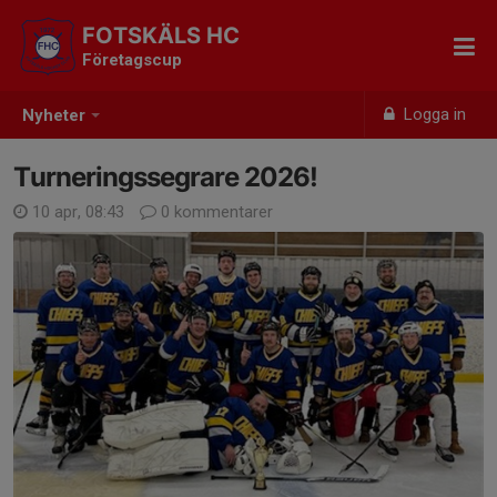
FOTSKÄLS HC
Företagscup
Logga in
Nyheter
Turneringssegrare 2026!
10 apr, 08:43
0 kommentarer