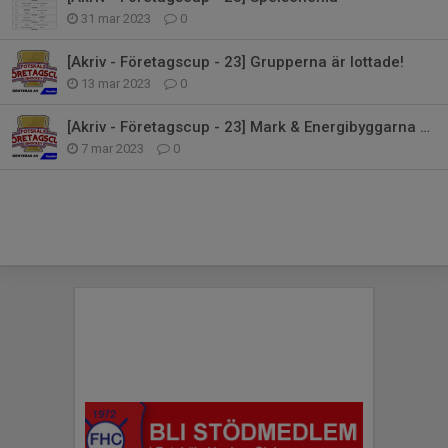
31 mar 2023
0
[Akriv - Företagscup - 23] Grupperna är lottade!
13 mar 2023
0
[Akriv - Företagscup - 23] Mark & Energibyggarna knep sista platsen!
7 mar 2023
0