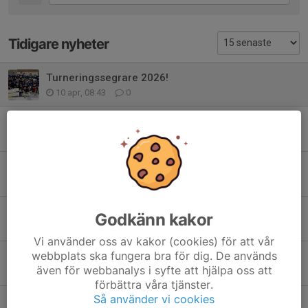
Tidigare nyheter
Turneringssegrare 2026!
10 apr, 08:43
0
Anmälan för 2026 är stängd
27 feb, 10:01
0
Turneringssegrare 2025!
30 mar 2025
0
Turneringssegrare 2024!
Godkänn kakor
23 mar 2024
1
Vi använder oss av kakor (cookies) för att vår
webbplats ska fungera bra för dig. De används
Lottning av grupper och spelschema klart!
även för webbanalys i syfte att hjälpa oss att
18 mar 2024
0
förbättra våra tjänster.
Så använder vi cookies
2 veckor, 1 plats - Let's go!