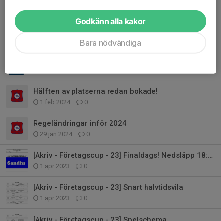
8 mar 2024
0
Godkänn alla kakor
Mindre än en månad kvar!
26 feb 2024
0
Bara nödvändiga
Vem kniper sista platsen i företagscupen?
13 feb 2024
0
Hälften av platserna redan bokade!
1 feb 2024
0
Regeländringar inför 2024
29 jan 2024
0
[Akriv - Företagscup - 23] Finaldags! Nedsläpp 18:30
1 apr 2023
0
[Akriv - Företagscup - 23] Snart halvtidsvila!
1 apr 2023
0
[Akriv - Företagscup - 23] Spelschema