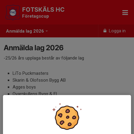
FOTSKÄLS HC
Företagscup
Logga in
Anmälda lag 2026
Anmälda lag 2026
-25/26 års upplaga består av följande lag
LiTo Puckmasters
Skarin & Olofsson Bygg AB
Agges boys
Qvarnkullens Bygg & El
Peters Byggkraft