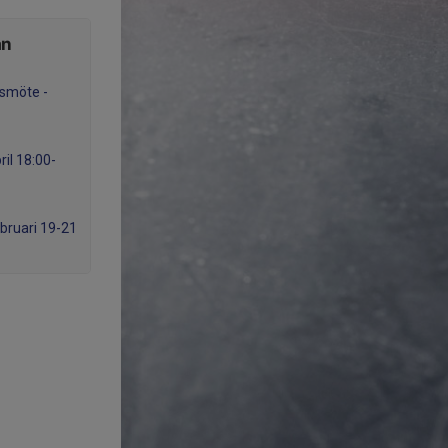
ån
årsmöte -
il 18:00-
bruari 19-21