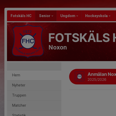
Fotskäls HC
Senior
Ungdom
Hockeyskola
FOTSKÄLS 
Noxon
Anmälan No
Hem
2025/2026
Nyheter
Truppen
Matcher
Statistik