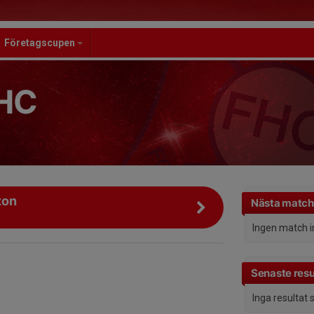
Företagscupen
HC
xon
Nästa match
Ingen match 
Senaste resu
Inga resultat