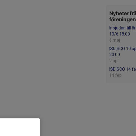
Nyheter fr
föreningen
Inbjudan till 
10/6 18:00
6 maj
ISDISCO 10 apr
20:00
2 apr
ISDISCO 14 fe
14 feb