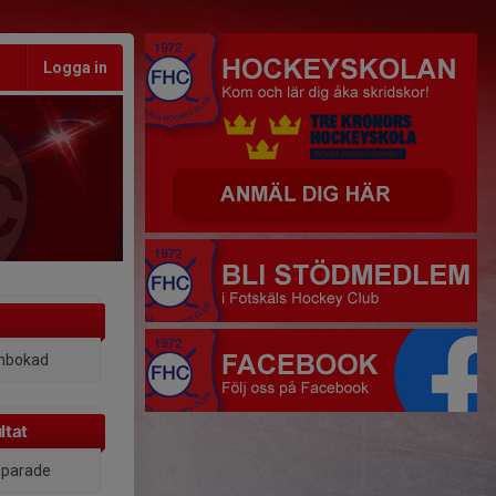
Logga in
inbokad
ltat
 sparade