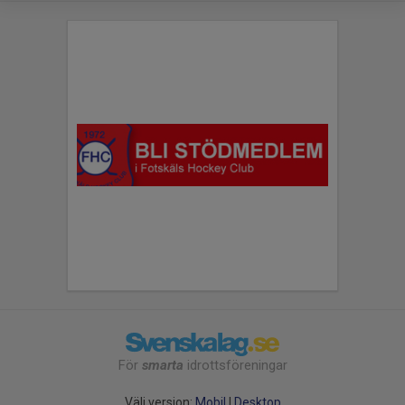
För
smarta
idrottsföreningar
Välj version:
Mobil
|
Desktop