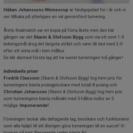
Håkan Johanssons Minnescup
är färdigspelad för i år och vi
ser tillbaka på ytterligare en väl genomförd turnering.
Årets finalmatch var en kopia på förra årets men den här
gången var det
Skarin & Olofsson Bygg
som via ett sent 1-0
ledningsmål drog det längsta strået och vann till slut med 2-0
efter ett sista mål i tom målbur.
De blir därmed första lag att ha vunnit turneringen två gånger!
Individuella priser
Fredrik Claesson
(Skarin & Olofsson Bygg)
tog hem pris för
turneringens bästa poängplockare med totalt 8 poäng och
Christian Johansson
(Skarin & Olofsson Bygg)
tog hem pris
som turneringens bästa målvakt med 5 hållna nollor av 5
möjliga.
Imponerande!
Föreningen tackar alla deltagande lag, besökare och funktionärer
som alla hjälpt till att återigen göra turneringen till en succé! Vi
hoppas på kärt återseende under nästa år!