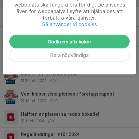
webbplats ska fungera bra för dig. De används
även för webbanalys i syfte att hjälpa oss att
Turneringssegrare 2024!
förbättra våra tjänster.
23 mar 2024
1
Så använder vi cookies
Lottning av grupper och spelschema klart!
18 mar 2024
0
Godkänn alla kakor
2 veckor, 1 plats - Let's go!
Bara nödvändiga
8 mar 2024
0
Mindre än en månad kvar!
26 feb 2024
0
Vem kniper sista platsen i företagscupen?
13 feb 2024
0
Hälften av platserna redan bokade!
1 feb 2024
0
Regeländringar inför 2024