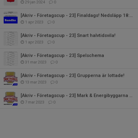
29 jan 2024
0
[Akriv - Företagscup - 23] Finaldags! Nedsläpp 18:30
1 apr 2023
0
[Akriv - Företagscup - 23] Snart halvtidsvila!
1 apr 2023
0
[Akriv - Företagscup - 23] Spelschema
31 mar 2023
0
[Akriv - Företagscup - 23] Grupperna är lottade!
13 mar 2023
0
[Akriv - Företagscup - 23] Mark & Energibyggarna knep sista platsen!
7 mar 2023
0