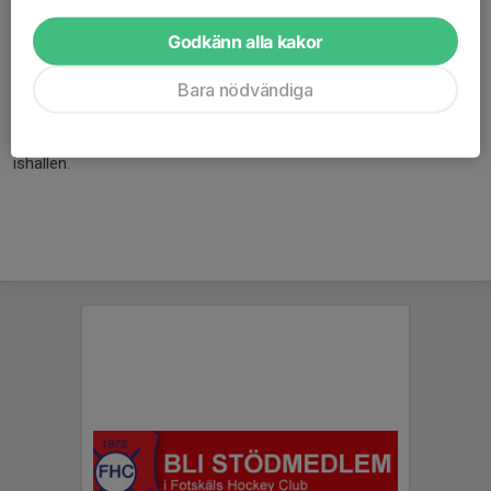
Närmsta restaurang, pizzeria eller gatukök ligger ca. 1 mil från
ishallen.
Godkänn alla kakor
Betalningsmedel
Bara nödvändiga
Vi acceptera inte betalning med kort, utan enbart via Swish eller
kontanter. Närmsta bankomat finns i Skene, ca. 10 km från
ishallen.