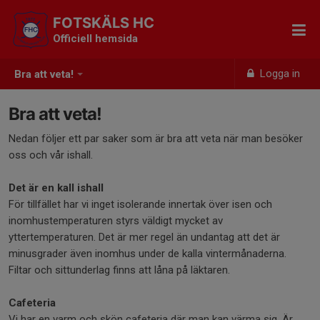
FOTSKÄLS HC
Officiell hemsida
Logga in
Bra att veta!
Bra att veta!
Nedan följer ett par saker som är bra att veta när man besöker
oss och vår ishall.
Det är en kall ishall
För tillfället har vi inget isolerande innertak över isen och
inomhustemperaturen styrs väldigt mycket av
yttertemperaturen. Det är mer regel än undantag att det är
minusgrader även inomhus under de kalla vintermånaderna.
Filtar och sittunderlag finns att låna på läktaren.
Cafeteria
Vi har en varm och skön cafeteria där man kan värma sig. Är