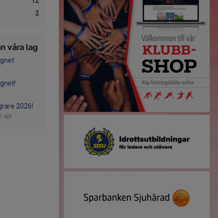
12
2
n våra lag
egnet
egnet!
grare 2026!
0 apr