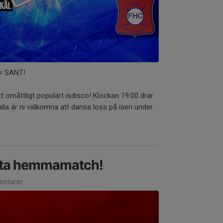
 = SANT!
ett omåttligt populärt isdisco! Klockan 19:00 drar
lla är ni välkomna att dansa loss på isen under
sta hemmamatch!
ntarer