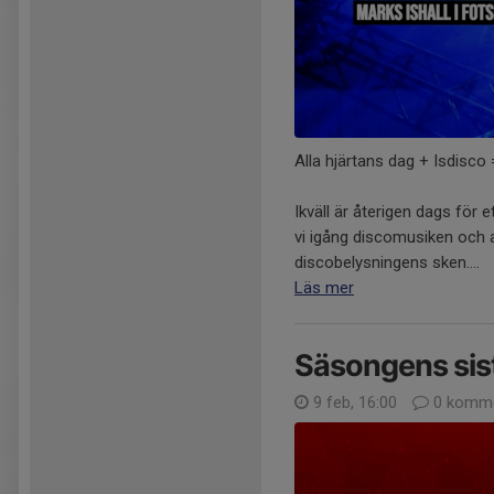
Alla hjärtans dag + Isdisco
Ikväll är återigen dags för 
vi igång discomusiken och a
discobelysningens sken....
Läs mer
Säsongens si
9 feb, 16:00
0 komme