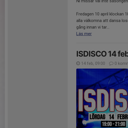
Ni missar väl inte säsongen
Fredagen 10 april klockan 1
alla välkomna att dansa los
gång innan vi tar...
Läs mer
ISDISCO 14 feb
14 feb, 09:00
0 komm