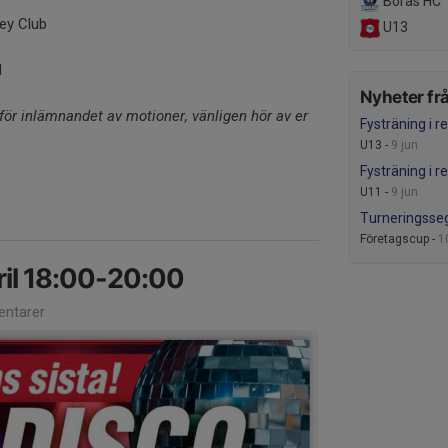
Borås HC
ey Club
U13
l
Nyheter frå
 för inlämnandet av motioner, vänligen hör av er
Fysträning i r
U13 -
9 jun
Fysträning i r
U11 -
9 jun
Turneringsse
Företagscup -
1
ril 18:00-20:00
ntarer