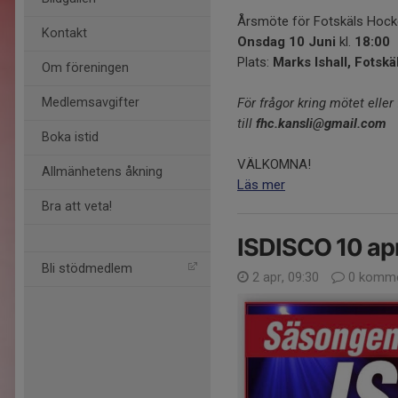
Årsmöte för Fotskäls Hock
Kontakt
Onsdag 10 Juni
kl.
18:00
Plats:
Marks Ishall, Fotskä
Om föreningen
Medlemsavgifter
För frågor kring mötet eller
till
fhc.kansli@gmail.com
Boka istid
VÄLKOMNA!
Allmänhetens åkning
Läs mer
Bra att veta!
ISDISCO 10 ap
Bli stödmedlem
2 apr, 09:30
0 komme