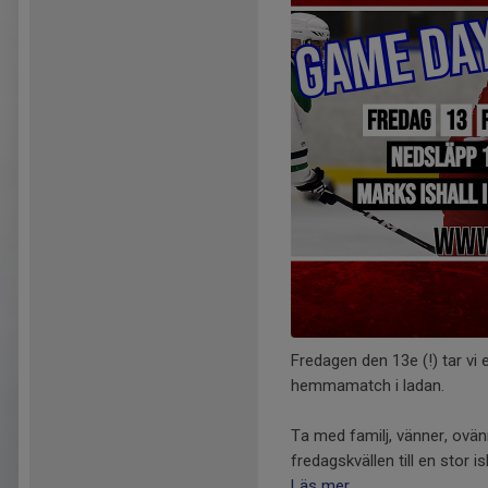
Fredagen den 13e (!) tar v
hemmamatch i ladan.
Ta med familj, vänner, ovänn
fredagskvällen till en stor i
Läs mer