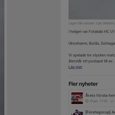
Laget från vänster: Carl, Wilhel
I helgen var Fotskäls HC U1
Ulricehamn, Borås, Sörhaga/
Vi spelade tre stycken matc
återstår ett poolspel till av...
Läs mer
Fler nyheter
Årets första h
19 jan, 17:00
[Företagscup] A