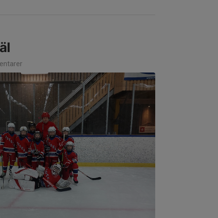
äl
ntarer