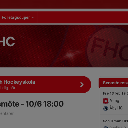
Företagscupen
HC
ch Hockeyskola
Senaste resu
 dig här!
Fre 13 feb 19:
A-lag
rsmöte - 10/6 18:00
Åby HC
ntarer
Sön 8 mar 18: