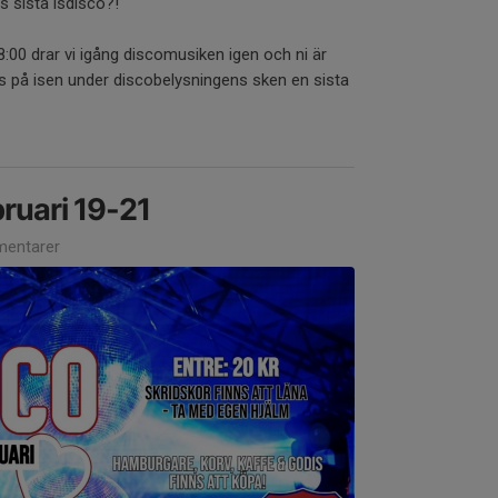
s sista isdisco?!
8:00 drar vi igång discomusiken igen och ni är
s på isen under discobelysningens sken en sista
ruari 19-21
entarer