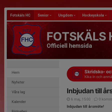
Fotskäls HC
Senior
Ungdom
Hockeyskola
FOTSKÄLS 
Officiell hemsida
Skridsko- o
Hem
Kika in och anmäl
Nyheter
Inbjudan till å
Våra lag
6 maj, 15:00
0 komme
Kalender
Inbjudan till årsmöte!
Bildgalleri