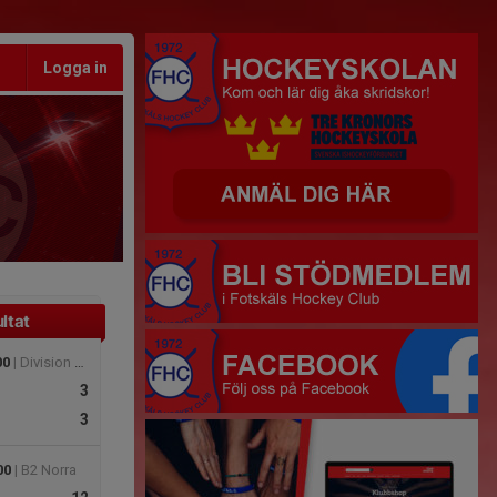
Logga in
ltat
00
| Division 4 Herr
3
3
00
| B2 Norra