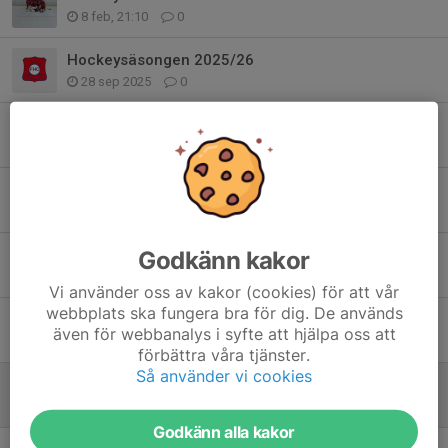
8 feb, 21:10
0
Hockeysäsongen 2025/26
28 sep 2025
0
Föräldramatch för D-ungdom
31 mar 2025
0
CUP i Fotskäl
24 mar 2025
0
Godkänn kakor
Säsongens sista poolspel för D1
13 mar 2025
0
Vi använder oss av kakor (cookies) för att vår
webbplats ska fungera bra för dig. De används
Poolspel i Ulricehamn för D1
även för webbanalys i syfte att hjälpa oss att
16 feb 2025
0
förbättra våra tjänster.
Så använder vi cookies
Poolspel i Nittorp den 18:e januari
22 jan 2025
0
Godkänn alla kakor