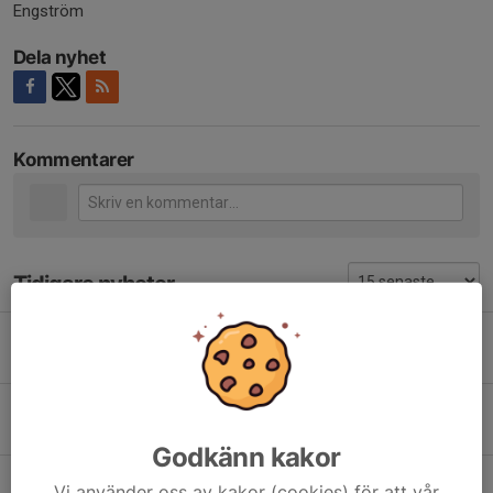
Engström
Dela nyhet
Kommentarer
Tidigare nyheter
Hockey i Fotskäl
8 feb, 21:10
0
Hockeysäsongen 2025/26
28 sep 2025
0
Godkänn kakor
Föräldramatch för D-ungdom
Vi använder oss av kakor (cookies) för att vår