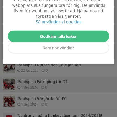
31 mar 2025
0
webbplats ska fungera bra för dig. De används
även för webbanalys i syfte att hjälpa oss att
CUP i Fotskäl
förbättra våra tjänster.
24 mar 2025
0
Så använder vi cookies
Säsongens sista poolspel för D1
Godkänn alla kakor
13 mar 2025
0
Bara nödvändiga
Poolspel i Ulricehamn för D1
16 feb 2025
0
Poolspel i Nittorp den 18:e januari
22 jan 2025
0
Poolspel i Falköping för D2
1 dec 2024
0
Poolspel i Vårgårda för D1
1 dec 2024
0
Nu drar vi igång hockeysäsongen 2024/2025!