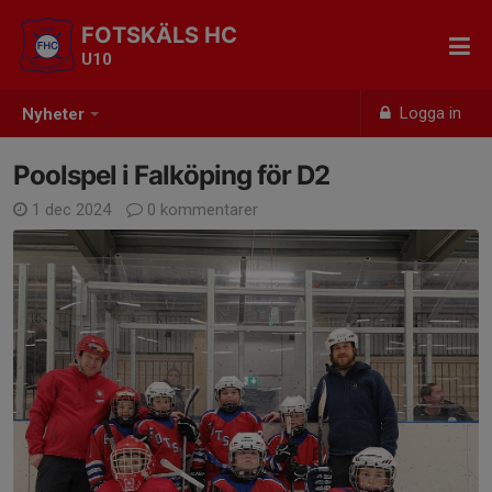
FOTSKÄLS HC
U10
Logga in
Nyheter
Poolspel i Falköping för D2
1 dec 2024
0 kommentarer