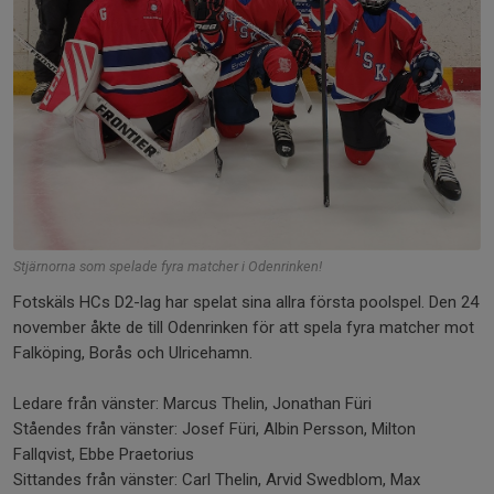
Stjärnorna som spelade fyra matcher i Odenrinken!
Fotskäls HCs D2-lag har spelat sina allra första poolspel. Den 24
november åkte de till Odenrinken för att spela fyra matcher mot
Falköping, Borås och Ulricehamn.
Ledare från vänster: Marcus Thelin, Jonathan Füri
Ståendes från vänster: Josef Füri, Albin Persson, Milton
Fallqvist, Ebbe Praetorius
Sittandes från vänster: Carl Thelin, Arvid Swedblom, Max