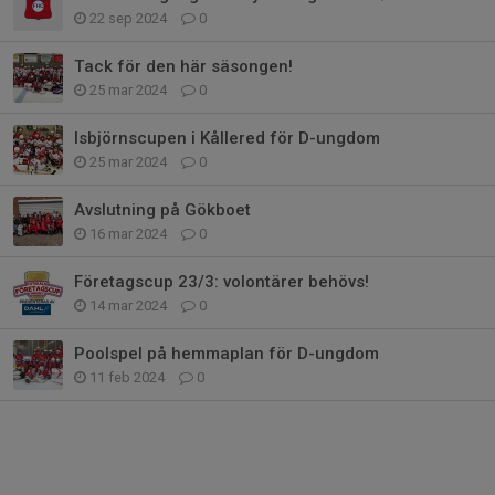
22 sep 2024
0
Tack för den här säsongen!
25 mar 2024
0
Isbjörnscupen i Kållered för D-ungdom
25 mar 2024
0
Avslutning på Gökboet
16 mar 2024
0
Företagscup 23/3: volontärer behövs!
14 mar 2024
0
Poolspel på hemmaplan för D-ungdom
11 feb 2024
0