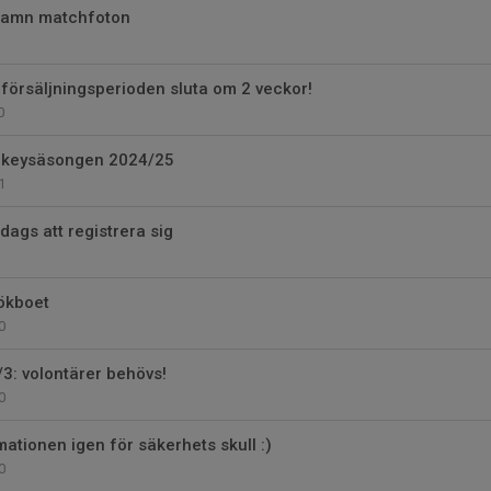
hamn matchfoton
försäljningsperioden sluta om 2 veckor!
0
ockeysäsongen 2024/25
1
dags att registrera sig
ökboet
0
3: volontärer behövs!
0
ationen igen för säkerhets skull :)
0