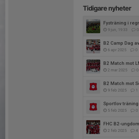
Tidigare nyheter
Fysträning i reg
9 jun, 19:33
0
B2 Camp Dag av
6 apr 2025
0
B2 Match mot 
2 mar 2025
0
B2 Match mot Sö
9 feb 2025
1
Sportlov träni
5 feb 2025
0
FHC B2-ungdom 
2 feb 2025
4