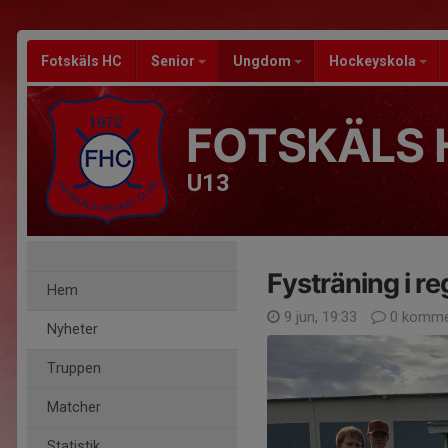
Fotskäls HC
Senior
Ungdom
Hockeyskola
FOTSKÄLS 
U13
Fysträning i re
Hem
9 jun, 19:33
0 komme
Nyheter
Truppen
Matcher
Statistik