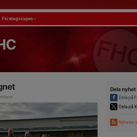
Företagscupen
HC
gnet
Dela nyhet
ntarer
Dela på 
Dela på X
Nyheter 