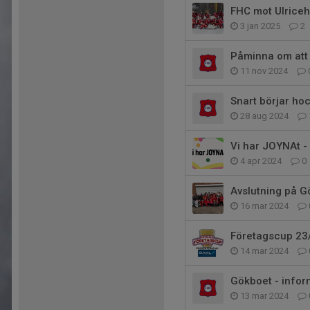
FHC mot Ulrice
3 jan 2025
2
Påminna om att 
11 nov 2024
Snart börjar h
28 aug 2024
Vi har JOYNAt - 
4 apr 2024
0
Avslutning på G
16 mar 2024
Företagscup 23/
14 mar 2024
Gökboet - inform
13 mar 2024