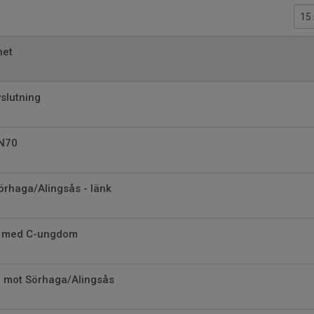
net
slutning
LN70
rhaga/Alingsås - länk
ng med C-ungdom
mot Sörhaga/Alingsås