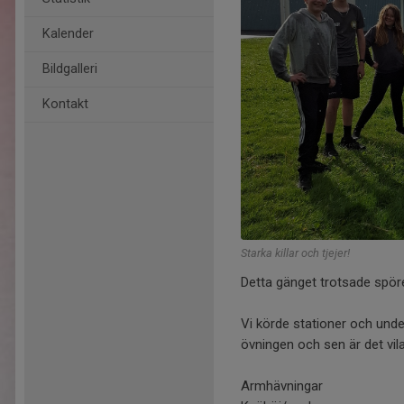
Kalender
Bildgalleri
Kontakt
Starka killar och tjejer!
Detta gänget trotsade spöreg
Vi körde stationer och und
övningen och sen är det vil
Armhävningar