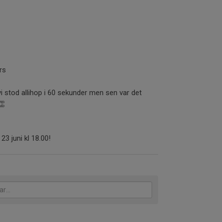
rs
vi stod allihop i 60 sekunder men sen var det
👏
3 juni kl 18.00!