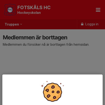
FOTSKÄLS HC
Hockeyskolan
Logga in
Truppen
Medlemmen är borttagen
Medlemmen du försöker nå är borttagen från hemsidan.