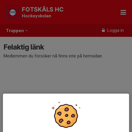
FOTSKÄLS HC
Hockeyskolan
Logga in
Truppen
Felaktig länk
Medlemmen du försöker nå finns inte på hemsidan.