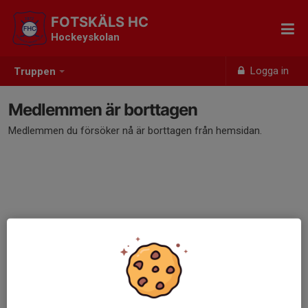
FOTSKÄLS HC
Hockeyskolan
Logga in
Truppen
Medlemmen är borttagen
Medlemmen du försöker nå är borttagen från hemsidan.