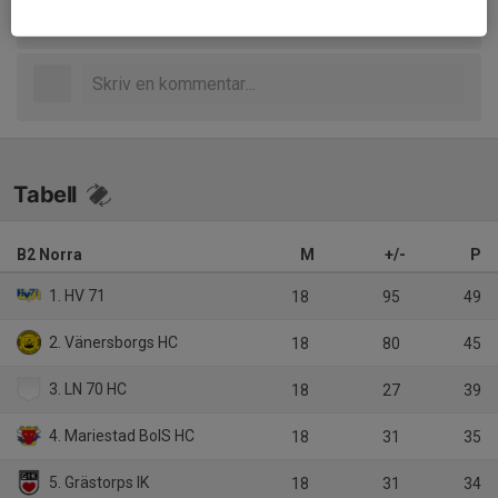
Zap
4 aug, 16:25
Tabell
B2 Norra
M
+/-
P
1. HV 71
18
95
49
2. Vänersborgs HC
18
80
45
3. LN 70 HC
18
27
39
4. Mariestad BoIS HC
18
31
35
5. Grästorps IK
18
31
34