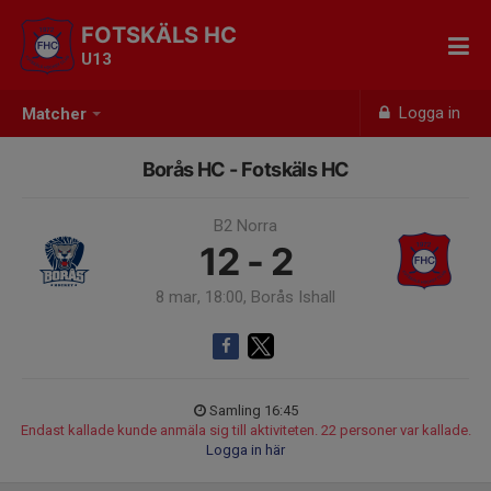
FOTSKÄLS HC
U13
Logga in
Matcher
Borås HC - Fotskäls HC
B2 Norra
12 - 2
8 mar, 18:00, Borås Ishall
Samling 16:45
Endast kallade kunde anmäla sig till aktiviteten. 22 personer var kallade.
Logga in här