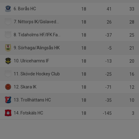
6. Borås HC
18
41
33
7. Nittorps IK/Gislaveds SK
18
26
28
8. Tidaholms HF/IFK Falköping IK
18
-37
25
9. Sörhaga/Alingsås HK
18
-5
21
10. Ulricehamns IF
18
-13
20
11. Skövde Hockey Club
18
-25
16
12. Skara IK
18
-71
12
13. Trollhättans HC
18
-35
10
14. Fotskäls HC
18
-145
3