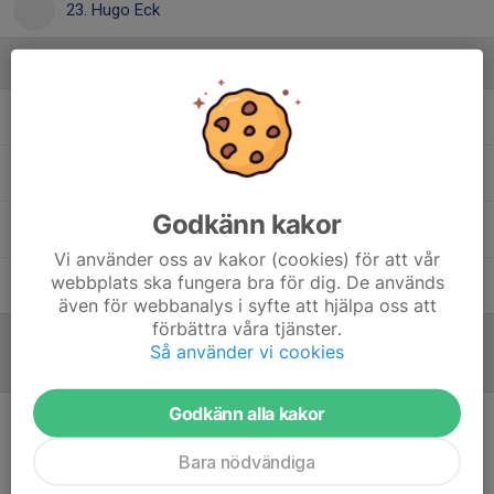
23. Hugo Eck
Ledare
Johan Florell
Assisterande tränare
Mattias Lenngren
Assisterande tränare
Godkänn kakor
Niclas Eck
Tränare
Vi använder oss av kakor (cookies) för att vår
webbplats ska fungera bra för dig. De används
Ninnie Eck
Hjälptränare
även för webbanalys i syfte att hjälpa oss att
förbättra våra tjänster.
Så använder vi cookies
Inför match
/
Referat
Godkänn alla kakor
Inget referat skrivet
Bara nödvändiga