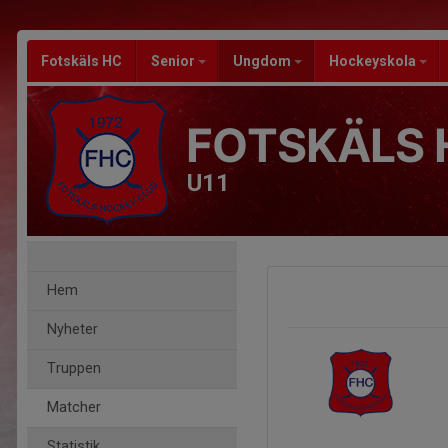
Fotskäls HC
Senior
Ungdom
Hockeyskola
FOTSKÄLS 
U11
Hem
Nyheter
Truppen
Matcher
Statistik