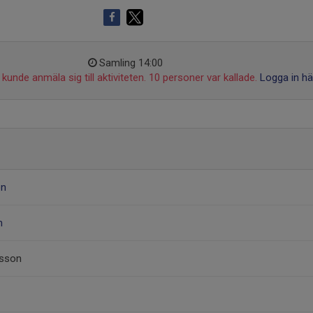
Samling 14:00
kunde anmäla sig till aktiviteten. 10 personer var kallade.
Logga in hä
on
m
esson