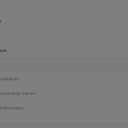
n
m
sson
vudtränare
sisterande tränare
on
Materialare