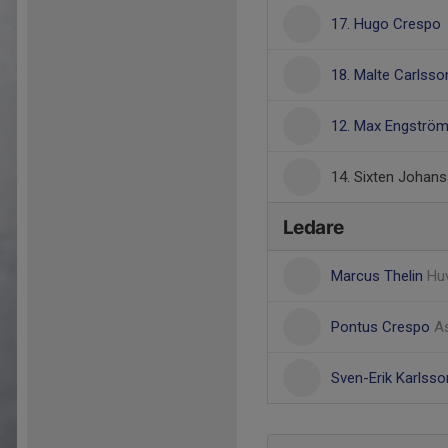
17. Hugo Crespo
18. Malte Carlsso
12. Max Engströ
14. Sixten Johan
Ledare
Marcus Thelin
Hu
Pontus Crespo
As
Sven-Erik Karlss