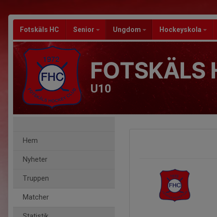
Fotskäls HC
Senior
Ungdom
Hockeyskola
FOTSKÄLS 
U10
Hem
Nyheter
Truppen
Matcher
Statistik