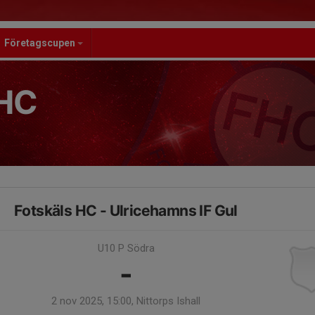
Företagscupen
HC
Fotskäls HC - Ulricehamns IF Gul
U10 P Södra
-
2 nov 2025, 15:00, Nittorps Ishall